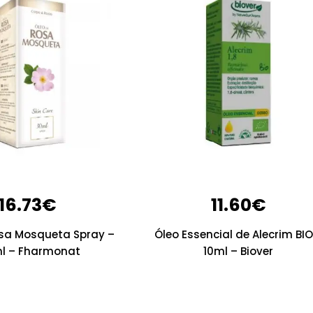
16.73
€
11.60
€
osa Mosqueta Spray –
Óleo Essencial de Alecrim BIO
l – Fharmonat
10ml – Biover