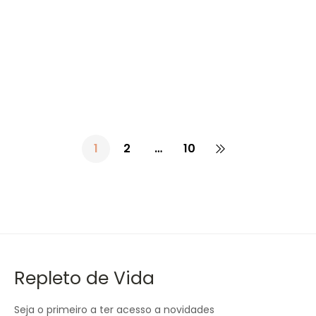
11.99
€
Cálcio + Zinco + D3 + Magnésio + Curcuma – 90
Cápsulas – Fharmonat
1
2
…
10
Repleto de Vida
Seja o primeiro a ter acesso a novidades