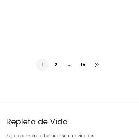
16.10
€
Gotu Kola – 60 + 60 Cápsulas – Fharmonat
1
2
…
15
Repleto de Vida
Seja o primeiro a ter acesso a novidades