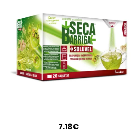
7.18
€