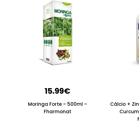
15.99
€
Moringa Forte – 500ml –
Cálcio + Zi
Fharmonat
Curcuma