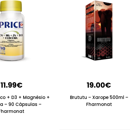
11.99
€
19.00
€
nco + D3 + Magnésio +
Brututu – Xarope 500ml –
 – 90 Cápsulas –
Fharmonat
Fharmonat