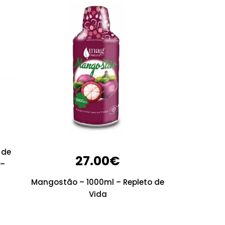
 de
27.00
€
 –
Mangostão – 1000ml – Repleto de
Vida