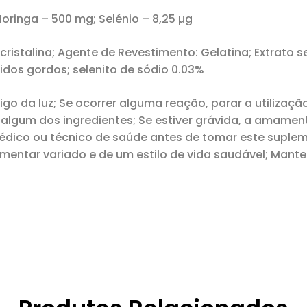
Moringa – 500 mg; Selénio – 8,25 µg
cristalina; Agente de Revestimento: Gelatina; Extrato
idos gordos; selenito de sódio 0.03%
igo da luz; Se ocorrer alguma reação, parar a utilizaç
a algum dos ingredientes; Se estiver grávida, a amame
médico ou técnico de saúde antes de tomar este supl
imentar variado e de um estilo de vida saudável; Mante