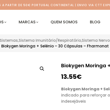
A PARTIR DE 50€ PORTUGAL CONTINENTAL | ENVIO VIA CTT EXP
OS
MARCAS
QUEM SOMOS
BLOG
 Sistemas
,
Sistema Imunitário/Respiratório
,
Sistema Nerv
Biokygen Moringa + Selénio – 30 Cápsulas – Fharmonat
Biokygen Moringa +
13.55
€
Biokygen Moringa + Se
indicado para reforçar 
indesejáveis