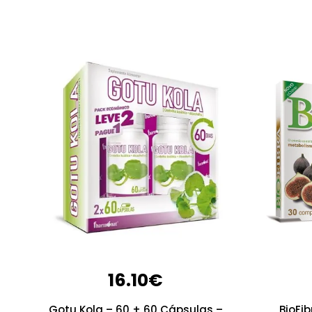
16.10
€
Gotu Kola – 60 + 60 Cápsulas –
BioFi