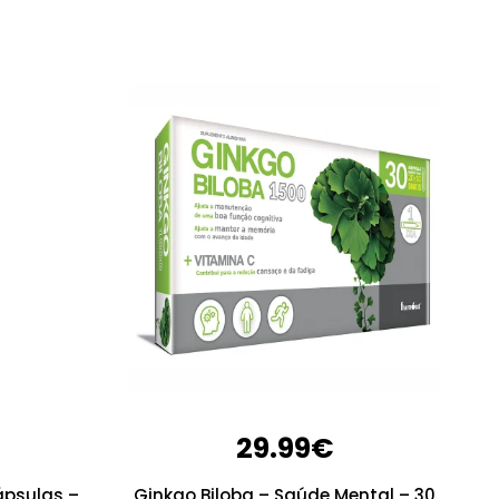
29.99
€
ápsulas –
Ginkgo Biloba – Saúde Mental – 30