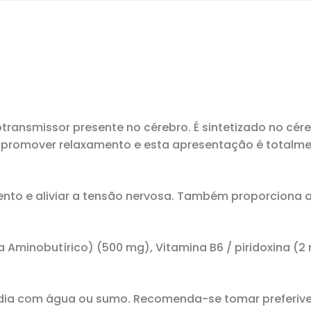
ransmissor presente no cérebro. É sintetizado no cér
 promover relaxamento e esta apresentação é totalmente
nto e aliviar a tensão nervosa. Também proporciona a
Aminobutírico) (500 mg), Vitamina B6 / piridoxina (2 m
 dia com água ou sumo. Recomenda-se tomar preferiv