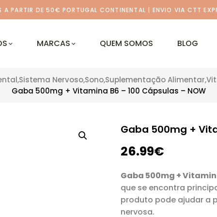
A PARTIR DE 50€ PORTUGAL CONTINENTAL | ENVIO VIA CTT EXP
OS
MARCAS
QUEM SOMOS
BLOG
ntal
,
Sistema Nervoso
,
Sono
,
Suplementação Alimentar
,
Vi
Gaba 500mg + Vitamina B6 – 100 Cápsulas – NOW
Gaba 500mg + Vita
26.99
€
Gaba 500mg + Vitamin
que se encontra princip
produto pode ajudar a p
nervosa.