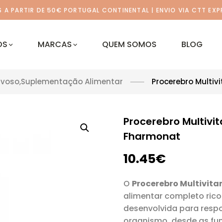
A PARTIR DE 50€ PORTUGAL CONTINENTAL | ENVIO VIA CTT EXP
OS
MARCAS
QUEM SOMOS
BLOG
rvoso
,
Suplementação Alimentar
Procerebro Multiv
Procerebro Multivi
Fharmonat
10.45
€
O
Procerebro Multivit
alimentar completo rico 
desenvolvida para resp
organismo, desde as fu