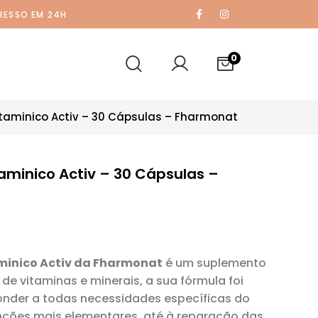
RESSO EM 24H
0
itaminico Activ – 30 Cápsulas – Fharmonat
taminico Activ – 30 Cápsulas –
aminico Activ da Fharmonat
é um suplemento
de vitaminas e minerais, a sua fórmula foi
onder a todas necessidades específicas do
nções mais elementares, até à reparação das