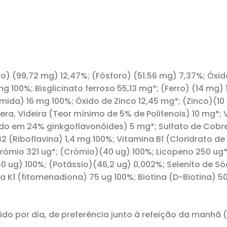
cio) (99,72 mg) 12,47%; (Fósforo) (51.56 mg) 7,37%; Óx
g 100%; Bisglicinato ferroso 55,13 mg*; (Ferro) (14 mg
ida) 16 mg 100%; Óxido de Zinco 12,45 mg*; (Zinco)(10
nifera, Videira (Teor mínimo de 5% de Polifenois) 10 mg
ado em 24% ginkgoflavonóides) 5 mg*; Sulfato de Cobre
B2 (Riboflavina) 1,4 mg 100%; Vitamina B1 (Cloridrato de
 crómio 321 ug*; (Crómio)(40 ug) 100%; Licopeno 250 ug
50 ug) 100%; (Potássio)(46,2 ug) 0,002%; Selenito de Só
a K1 (fitomenadiona) 75 ug 100%; Biotina (D-Biotina) 50
do por dia, de preferência junto à refeição da manhã