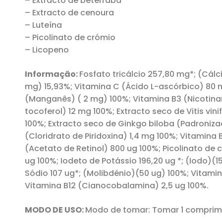
– Extracto de beterraba
– Extracto de cenoura
– Luteína
– Picolinato de crómio
– Licopeno
Informação:
Fosfato tricálcio 257,80 mg*; (Cál
mg) 15,93%; Vitamina C (Ácido L-ascórbico) 80 m
(Manganês) ( 2 mg) 100%; Vitamina B3 (Nicotinam
tocoferol) 12 mg 100%; Extracto seco de Vitis vi
100%; Extracto seco de Ginkgo biloba (Padroniz
(Cloridrato de Piridoxina) 1,4 mg 100%; Vitamina 
(Acetato de Retinol) 800 ug 100%; Picolinato de
ug 100%; Iodeto de Potássio 196,20 ug *; (Iodo)(1
Sódio 107 ug*; (Molibdénio)(50 ug) 100%; Vitamin
Vitamina B12 (Cianocobalamina) 2,5 ug 100%.
MODO DE USO:
Modo de tomar: Tomar 1 comprimi