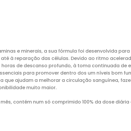
aminas e minerais, a sua fórmula foi desenvolvida par
até à reparação das células. Devido ao ritmo acelera
as horas de descanso profundo, à toma continuada de 
 essenciais para promover dentro dos um níveis bom f
ha que ajudam a melhorar a circulação sanguínea, fa
onibilidade muito maior.
mês, contém num só comprimido 100% da dose diária d