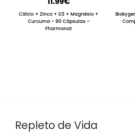
11.99
€
Cálcio + Zinco + D3 + Magnésio +
Biokyge
Curcuma – 90 Cápsulas –
Comp
Fharmonat
Repleto de Vida