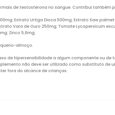
rmais de testosterona no sangue. Contribui também pa
500mg; Extrato Urtiga Dioca 500mg; Extrato Saw palme
Extrato Vara de Ouro 250mg; Tomate Lycopersicum escu
mg; Zinco 5,6mg;
pequeno-almoço.
so de hipersensibilidade a algum componente ou de t
plemento não deve ser utilizado como substituto de u
nter fora do alcance de crianças.