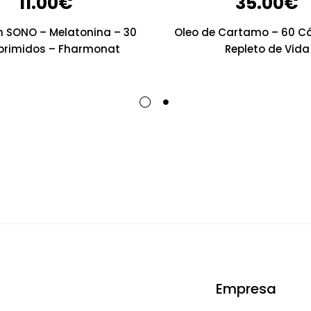
11.00
€
35.00
€
n SONO – Melatonina – 30
Oleo de Cartamo – 60 C
rimidos – Fharmonat
Repleto de Vida
Empresa