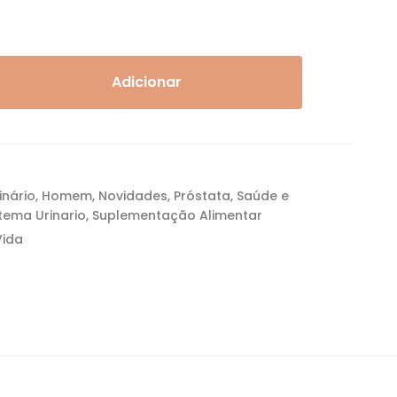
Adicionar
inário
,
Homem
,
Novidades
,
Próstata
,
Saúde e
stema Urinario
,
Suplementação Alimentar
Vida