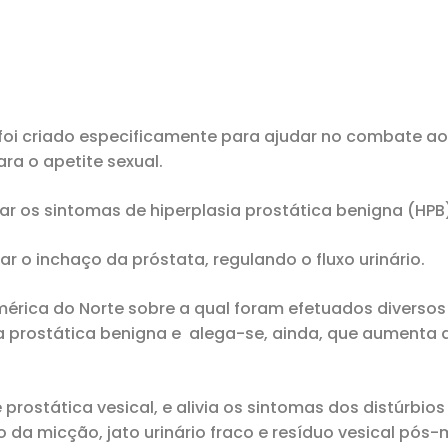
foi criado especificamente para ajudar no combate a
ara o apetite sexual.
iar os sintomas de hiperplasia prostática benigna (HPB)
tar o inchaço da próstata, regulando o fluxo urinário.
mérica do Norte sobre a qual foram efetuados divers
sia prostática benigna e alega-se, ainda, que aumenta
 prostática vesical, e alivia os sintomas dos distúrbi
icio da micção, jato urinário fraco e resíduo vesical pós-