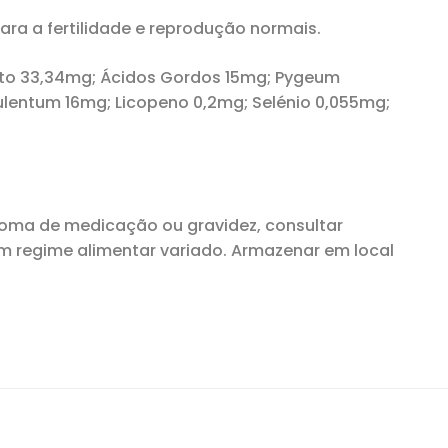
ra a fertilidade e reprodução normais.
tto 33,34mg; Ácidos Gordos 15mg; Pygeum
lentum 16mg; Licopeno 0,2mg; Selénio 0,055mg;
oma de medicação ou gravidez, consultar
m regime alimentar variado. Armazenar em local