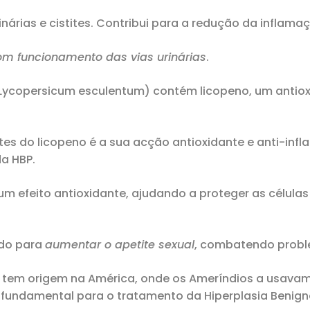
inárias e cistites. Contribui para a redução da inflama
om funcionamento das vias urinárias
.
ycopersicum esculentum) contém licopeno, um antioxid
 do licopeno é a sua acção antioxidante e anti-inflamat
da HBP.
 um efeito antioxidante, ajudando a proteger as célul
ado para
aumentar o apetite sexual
, combatendo proble
tem origem na América, onde os Ameríndios a usavam
te fundamental para o tratamento da Hiperplasia Benig