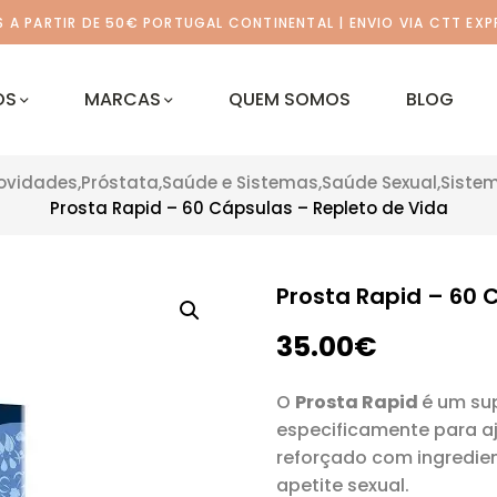
A PARTIR DE 50€ PORTUGAL CONTINENTAL | ENVIO VIA CTT EXP
OS
MARCAS
QUEM SOMOS
BLOG
ovidades
,
Próstata
,
Saúde e Sistemas
,
Saúde Sexual
,
Sistem
Prosta Rapid – 60 Cápsulas – Repleto de Vida
Prosta Rapid – 60 
35.00
€
O
Prosta Rapid
é um su
especificamente para a
reforçado com ingredient
apetite sexual.