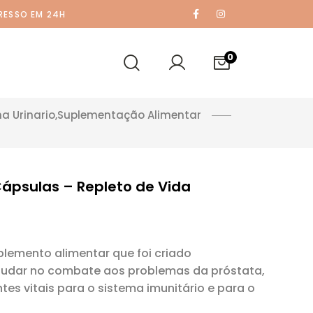
RESSO EM 24H
0
a Urinario
,
Suplementação Alimentar
Cápsulas – Repleto de Vida
plemento alimentar que foi criado
judar no combate aos problemas da próstata,
es vitais para o sistema imunitário e para o