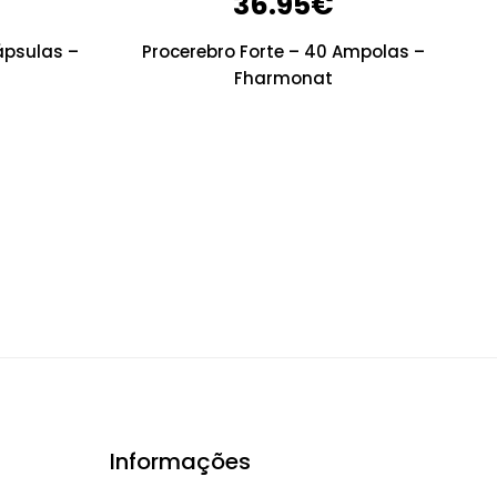
36.95
€
ápsulas –
Procerebro Forte – 40 Ampolas –
Fharmonat
Informações