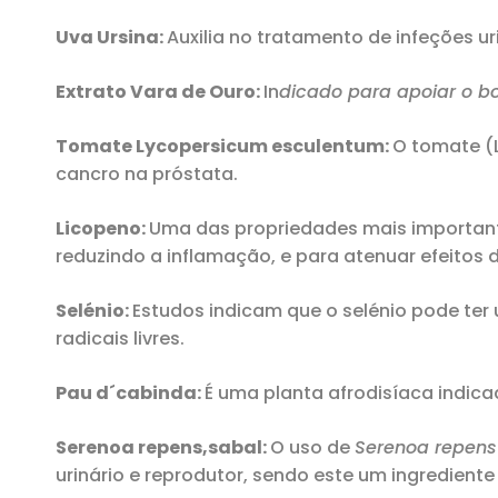
Uva Ursina:
Auxilia no tratamento de infeções ur
Extrato Vara de Ouro:
In
dicado para apoiar o b
Tomate Lycopersicum esculentum:
O tomate (L
cancro na próstata.
Licopeno:
Uma das propriedades mais importantes
reduzindo a inflamação, e para atenuar efeitos 
Selénio:
Estudos indicam que o selénio pode ter
radicais livres.
Pau d´cabinda:
É uma planta afrodisíaca indic
Serenoa repens,sabal:
O uso de
Serenoa repens
urinário e reprodutor, sendo este um ingredien