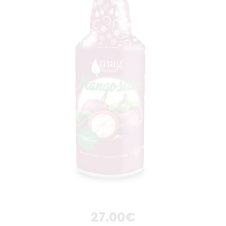
27.00
€
Mangostão – 1000ml – Repleto de Vida