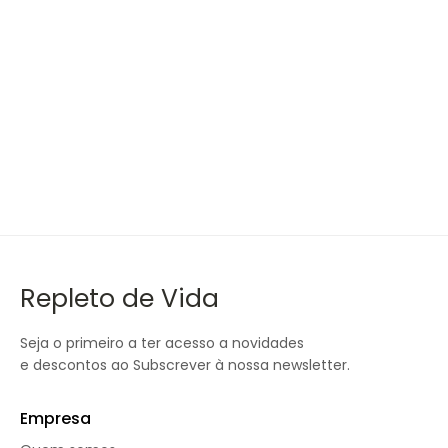
32.50
€
NAC (N-Acetil cisteína) 600mg – 100 cápsulas –
NOW
Repleto de Vida
Seja o primeiro a ter acesso a novidades
e descontos ao Subscrever à nossa newsletter.
Empresa