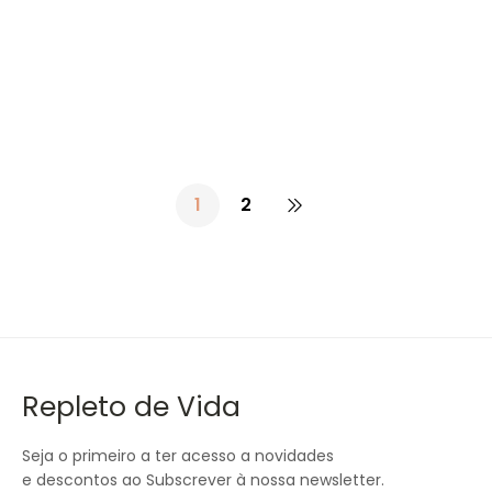
24.95
€
Omega 3-6-9 1000mg – 100 Cápsulas – NOW
1
2
Repleto de Vida
Seja o primeiro a ter acesso a novidades
e descontos ao Subscrever à nossa newsletter.