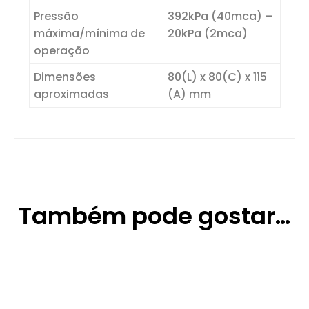
Pressão
392kPa (40mca) –
máxima/mínima de
20kPa (2mca)
operação
Dimensões
80(L) x 80(C) x 115
aproximadas
(A) mm
Também pode gostar…