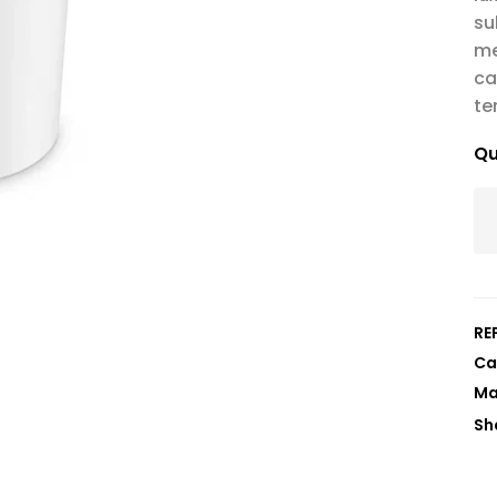
su
me
ca
te
Qu
REF
Ca
Sh