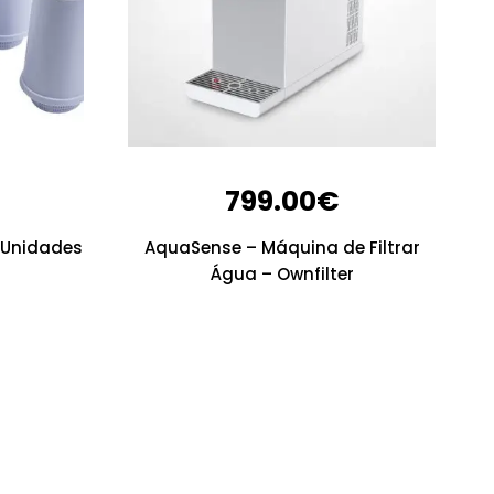
799.00
€
3 Unidades
AquaSense – Máquina de Filtrar
Água – Ownfilter