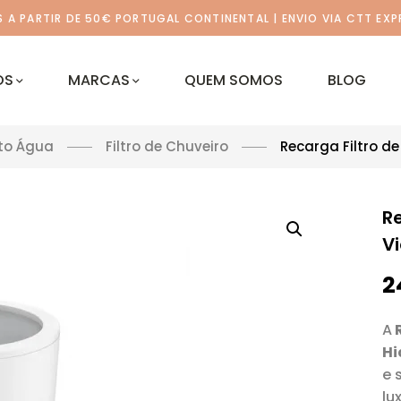
A PARTIR DE 50€ PORTUGAL CONTINENTAL | ENVIO VIA CTT EXP
OS
MARCAS
QUEM SOMOS
BLOG
to Água
Filtro de Chuveiro
Recarga Filtro de
Re
V
2
A
R
Hi
e 
lu