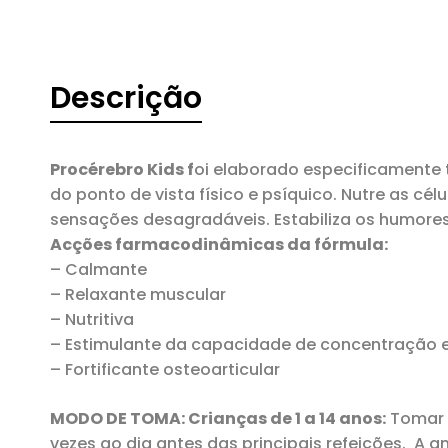
Descrição
Procérebro Kids f
oi elaborado especificamente 
do ponto de vista físico e psíquico. Nutre as cé
sensações desagradáveis. Estabiliza os humore
Acções farmacodinâmicas da fórmula:
– Calmante
– Relaxante muscular
– Nutritiva
– Estimulante da capacidade de concentração 
– Fortificante osteoarticular
MODO DE TOMA:
Crianças de 1 a 14 anos:
Tomar 
vezes ao dia antes das principais refeições. A 