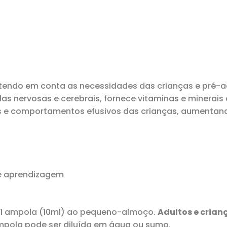
tendo em conta as necessidades das crianças e pré-a
lulas nervosas e cerebrais, fornece vitaminas e minera
s e comportamentos efusivos das crianças, aumentand
e aprendizagem
1 ampola (10ml) ao pequeno-almoço.
Adultos e crianç
ampola pode ser diluída em água ou sumo.