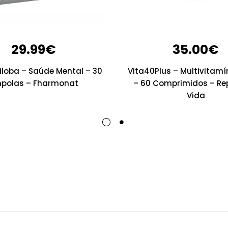
29.99
€
35.00
€
iloba – Saúde Mental – 30
Vita40Plus – Multivitamín
polas – Fharmonat
– 60 Comprimidos – Re
Vida