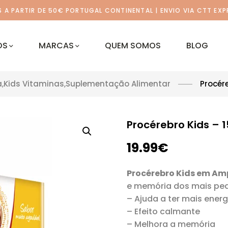
A PARTIR DE 50€ PORTUGAL CONTINENTAL | ENVIO VIA CTT EXP
OS
MARCAS
QUEM SOMOS
BLOG
a
,
Kids Vitaminas
,
Suplementação Alimentar
Procér
Procérebro Kids –
19.99
€
Procérebro Kids em A
e memória dos mais pe
– Ajuda a ter mais energ
– Efeito calmante
– Melhora a memória