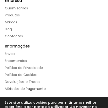
Empresa
Quem somos
Produtos
Marcas
Blog
Contactos
Informações
Envios
Encomendas
Política de Privacidade
Política de Cookies
Devoluções e Trocas
Métodos de Pagamento
Este site utiliza
cookies
para permitir uma melhor
© Repleto de Vida 2025
experiência por parte do utilizador. Ao navegar no