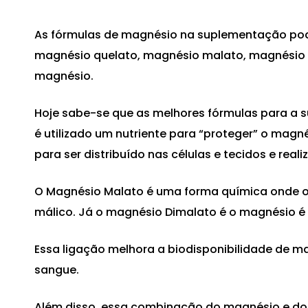
As fórmulas de magnésio na suplementação podem
magnésio quelato
,
magnésio malato
,
magnésio 
magnésio.
Hoje sabe-se que as melhores fórmulas para a 
é utilizado um nutriente para “proteger” o mag
para ser distribuído nas células e tecidos e real
O Magnésio Malato é uma forma química onde 
málico. Já o magnésio Dimalato é o magnésio é
Essa ligação melhora a biodisponibilidade de m
sangue.
Além disso, essa combinação do magnésio e do á