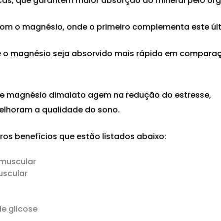
icas, que garantem maior absorção do mineral pelo or
om o magnésio, onde o primeiro complementa este úl
e o magnésio seja absorvido mais rápido em compara
de
magnésio dimalato
agem na redução do estresse,
elhoram a qualidade do sono.
os benefícios que estão listados abaixo:
 muscular
uscular
de glicose