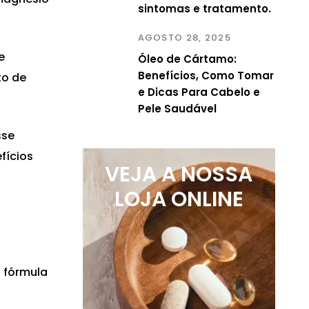
sintomas e tratamento.
AGOSTO 28, 2025
e
Óleo de Cártamo:
Benefícios, Como Tomar
to de
e Dicas Para Cabelo e
Pele Saudável
sse
fícios
VEJA A NOSSA
LOJA ONLINE
 fórmula