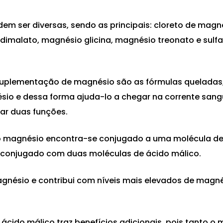
 ser diversas, sendo as principais: cloreto de magn
dimalato
, magnésio glicina, magnésio treonato e sulf
suplementação de magnésio são as fórmulas queladas,
nésio e dessa forma ajuda-lo a chegar na corrente san
izar duas funções.
o magnésio encontra-se conjugado a uma molécula de
 conjugado com duas moléculas de ácido málico.
agnésio e contribui com níveis mais elevados de magn
cido málico traz benefícios adicionais, pois tanto o