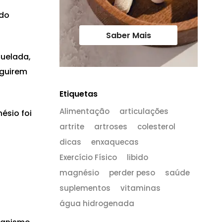
ndo
Saber Mais
uelada,
eguirem
Etiquetas
Alimentação
articulações
ésio foi
artrite
artroses
colesterol
dicas
enxaquecas
Exercício Físico
libido
magnésio
perder peso
saúde
suplementos
vitaminas
água hidrogenada