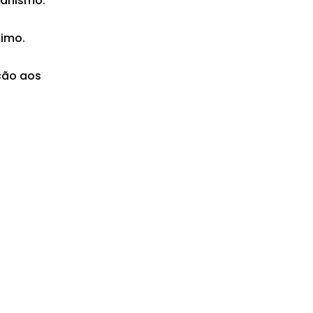
ganismo.
timo.
ção aos