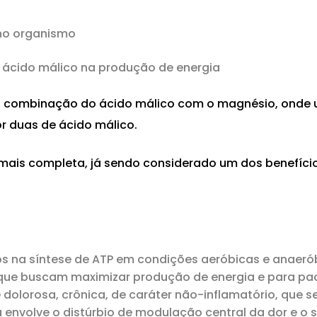
 no organismo
 ácido málico na produção de energia
a combinação do ácido málico com o magnésio, onde
r duas de ácido málico.
mais completa, já sendo considerado um dos benefíci
s na síntese de ATP em condições aeróbicas e anaeró
s que buscam maximizar produção de energia e para pa
 dolorosa, crônica, de caráter não-inflamatório, que s
 envolve o distúrbio de modulação central da dor e o 