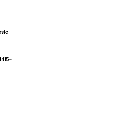
ésio
1415-