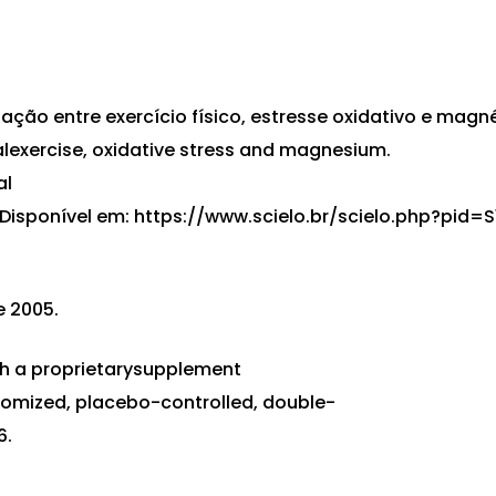
ação entre exercício físico, estresse oxidativo e magn
exercise, oxidative stress and magnesium.
al
 Disponível em:
https://www.scielo.br/scielo.php?pid=S
 2005.
h a proprietarysupplement
domized, placebo-controlled, double-
6.