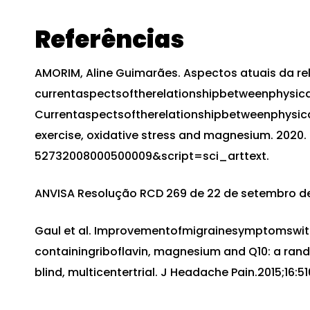
Referências
AMORIM, Aline Guimarães. Aspectos atuais da rel
currentaspectsoftherelationshipbetweenphysical
Currentaspectsoftherelationshipbetweenphysic
exercise, oxidative stress and magnesium. 2020.
52732008000500009&script=sci_arttext.
ANVISA Resolução RCD 269 de 22 de setembro de
Gaul et al. Improvementofmigrainesymptomswit
containingriboflavin, magnesium and Q10: a ran
blind, multicentertrial. J Headache Pain.2015;16:51