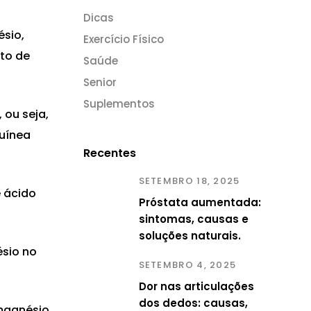
Dicas
ésio,
Exercício Físico
ato de
Saúde
Senior
Suplementos
 ou seja,
guínea
Recentes
SETEMBRO 18, 2025
 ácido
Próstata aumentada:
sintomas, causas e
soluções naturais.
ésio no
SETEMBRO 4, 2025
Dor nas articulações
dos dedos: causas,
 magnésio