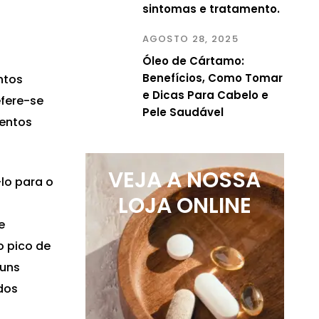
sintomas e tratamento.
AGOSTO 28, 2025
Óleo de Cártamo:
Benefícios, Como Tomar
ntos
e Dicas Para Cabelo e
fere-se
Pele Saudável
mentos
VEJA A NOSSA
lo para o
LOJA ONLINE
e
o pico de
guns
dos