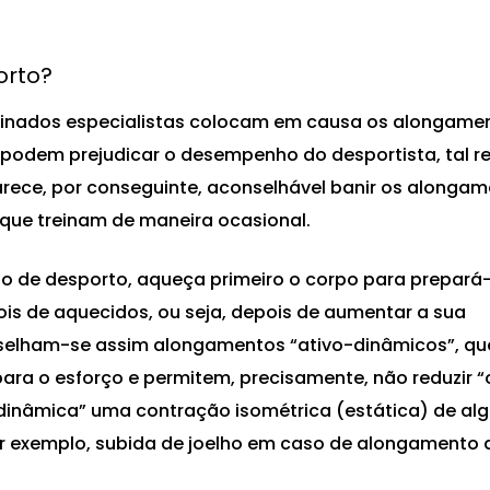
orto?
minados especialistas colocam em causa os alongame
podem prejudicar o desempenho do desportista, tal re
rece, por conseguinte, aconselhável banir os alonga
que treinam de maneira ocasional.
 de desporto, aqueça primeiro o corpo para prepará-
is de aquecidos, ou seja, depois de aumentar a sua
onselham-se assim alongamentos “ativo-dinâmicos”, qu
ara o esforço e permitem, precisamente, não reduzir “
o dinâmica” uma contração isométrica (estática) de al
r exemplo, subida de joelho em caso de alongamento 