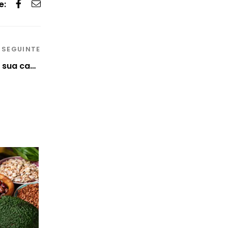
e:
SEGUINTE
3 Exercícios práticos sem sair da sua cama