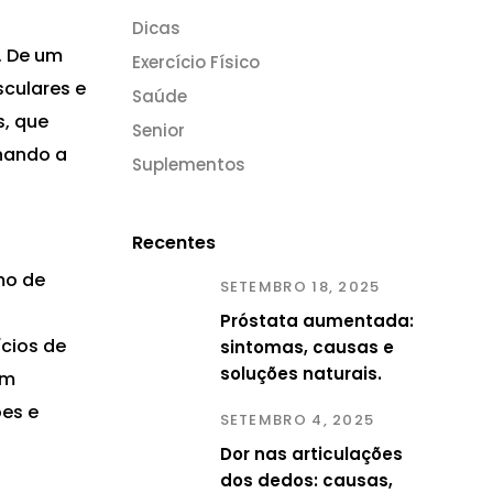
Dicas
. De um
Exercício Físico
culares e
Saúde
s, que
Senior
nando a
Suplementos
Recentes
mo de
SETEMBRO 18, 2025
Próstata aumentada:
ícios de
sintomas, causas e
soluções naturais.
em
ões e
SETEMBRO 4, 2025
Dor nas articulações
dos dedos: causas,