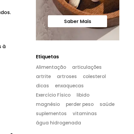
ados.
Saber Mais
s à
Etiquetas
Alimentação
articulações
artrite
artroses
colesterol
dicas
enxaquecas
Exercício Físico
libido
magnésio
perder peso
saúde
suplementos
vitaminas
água hidrogenada